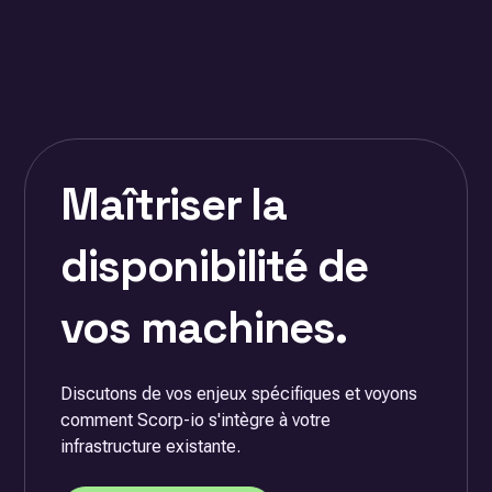
Le déploiement est dix fois plus rapide que les solutions
existants, sans intervention manuelle.
traditionnelles. Comptez quelques jours pour la mise en
place initiale, sans interruption de votre production.
Maîtriser la
disponibilité de
vos machines.
Discutons de vos enjeux spécifiques et voyons
comment Scorp-io s'intègre à votre
infrastructure existante.