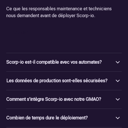
Ce que les responsables maintenance et techniciens
nous demandent avant de déployer Scorp-io.
Contact
Scorp-io est-il compatible avec vos automates?
Oui. Scorp-io supporte les protocoles industriels majeurs
Les données de production sont-elles sécurisées?
: OPC-UA, Modbus TCP/RTU...
Aucun remplacement d'infrastructure n'est nécessaire.
Absolument. Vos données sensibles sont hébergées en
Vous connectez vos équipements existants directement
Comment s'intègre Scorp-io avec notre GMAO?
France, sur des serveurs sécurisés conformes aux
à la plateforme.
normes industrielles. Scorp-io garantit la souveraineté et
L'intégration est directe. Scorp-io communique avec votre
la protection de vos données de production.
Combien de temps dure le déploiement?
GMAO, votre ERP et vos systèmes MES. Les alertes de
panne remontent automatiquement dans vos workflows